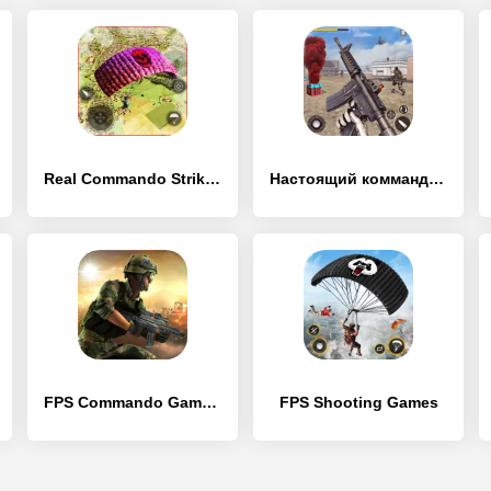
Real Commando Strike – FPS Shooting Game (NO ADS)
Настоящий коммандос критическое действие игры
FPS Commando Game - BattleOps
FPS Shooting Games