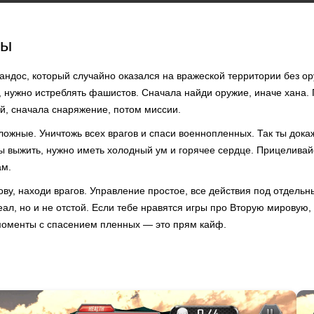
ры
ндос, который случайно оказался на вражеской территории без о
ь, нужно истреблять фашистов. Сначала найди оружие, иначе хана
й, сначала снаряжение, потом миссии.
ложные. Уничтожь всех врагов и спаси военнопленных. Так ты дока
 выжить, нужно иметь холодный ум и горячее сердце. Прицеливайс
ам.
ву, находи врагов. Управление простое, все действия под отдельн
ал, но и не отстой. Если тебе нравятся игры про Вторую мировую, 
оменты с спасением пленных — это прям кайф.