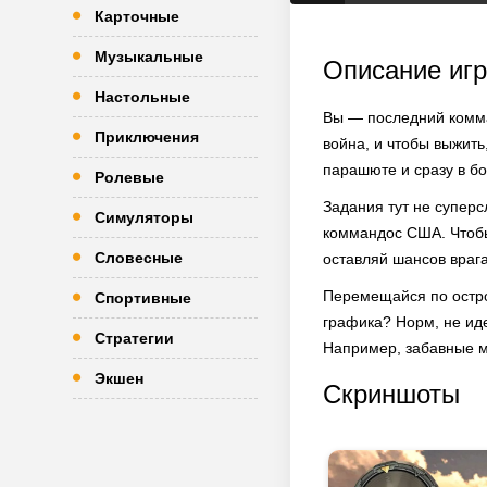
Карточные
Музыкальные
Описание иг
Настольные
Вы — последний комма
Приключения
война, и чтобы выжит
парашюте и сразу в бо
Ролевые
Задания тут не суперс
Симуляторы
коммандос США. Чтобы
Словесные
оставляй шансов враг
Перемещайся по остро
Спортивные
графика? Норм, не иде
Стратегии
Например, забавные м
Экшен
Скриншоты