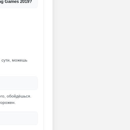
ng Games 2019?
о сути, можешь
его, обойдёшься.
торожен.