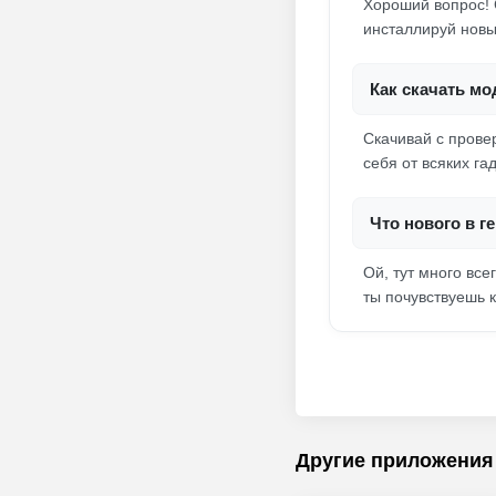
Хороший вопрос! 
инсталлируй новый
Как скачать мо
Скачивай с прове
себя от всяких г
Что нового в г
Ой, тут много все
ты почувствуешь 
Другие приложения