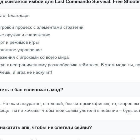
д считается имбой для Last Commando Survival: Free Shooti
осто! Благодаря
гровой процесс с элементами стратегии
ые оружия и снаряжение
рт и режимов игры
онятное управление
ажения с игроками со всего мира
туп к неограниченному разнообразию геймплея. В этом моде ты, п
очешь, и игра не наскучит!
еть в бан если юзать мод?
ь. Но если аккуратно, с головой, без читерских фишек, то, скорее вс
жище, ты не хочешь, чтобы твои сейвы улетели в небытие – будь ос
накатить апк, чтобы не слетели сейвы?