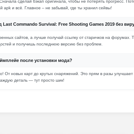
Сначала сделай бэкап оригинала, чтобы не потерять прогресс. Пот
 apk и всё. Главное – не забывай, где ты хранил сейвы!
д Last Commando Survival: Free Shooting Games 2019 без вир
ренных сайтов, а лучше получай ссылку от старичков на форумах. 
адостей и получишь последнюю версию без проблем.
еймплейе после установки мода?
го! От новых карт до крутых снаряжений. Это прям в разы улучшает 
каждую деталь — тут просто шик!