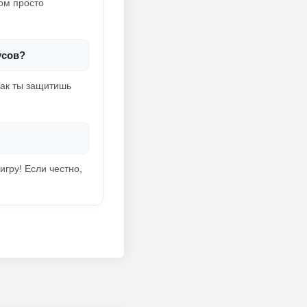
ом просто
усов?
Так ты защитишь
игру! Если честно,