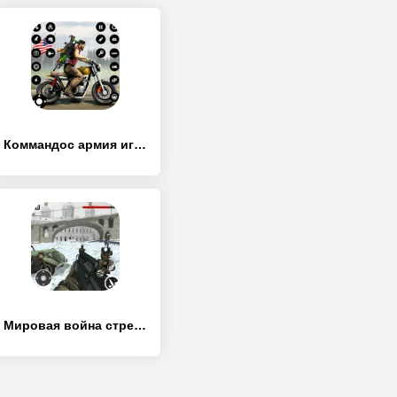
Коммандос армия игра не в сети
Мировая война стрелялка