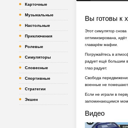
Карточные
Музыкальные
Вы готовы к 
Настольные
Этот симулятор снова 
Приключения
оптимизирована, идёт
главарём мафии.
Ролевые
Погружайтесь в атмосф
Симуляторы
радует ещё большим в
Словесные
глаз радует.
Свобода передвижения
Спортивные
военные не помешают.
Стратегии
Если не играли в перв
Экшен
запоминающимся мом
Видео