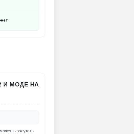
рнет
2 И МОДЕ НА
 сможешь залутать