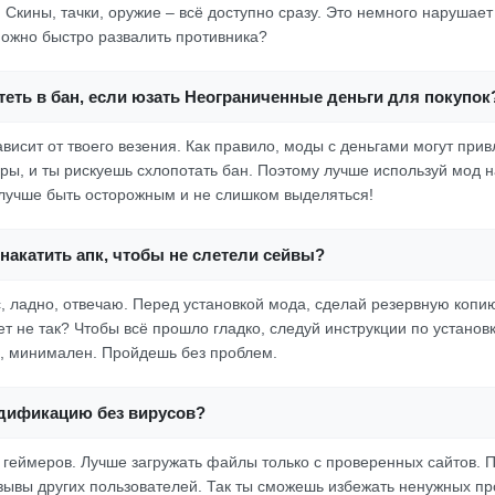
. Скины, тачки, оружие – всё доступно сразу. Это немного нарушает
 можно быстро развалить противника?
еть в бан, если юзать Неограниченные деньги для покупок
ависит от твоего везения. Как правило, моды с деньгами могут при
ры, и ты рискуешь схлопотать бан. Поэтому лучше используй мод н
, лучше быть осторожным и не слишком выделяться!
накатить апк, чтобы не слетели сейвы?
с, ладно, отвечаю. Перед установкой мода, сделай резервную копию
ет не так? Чтобы всё прошло гладко, следуй инструкции по установк
я, минимален. Пройдешь без проблем.
одификацию без вирусов?
 геймеров. Лучше загружать файлы только с проверенных сайтов. 
тзывы других пользователей. Так ты сможешь избежать ненужных п