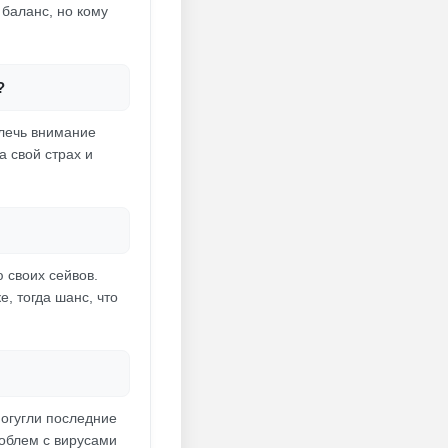
 баланс, но кому
?
влечь внимание
а свой страх и
 своих сейвов.
е, тогда шанс, что
Погугли последние
роблем с вирусами