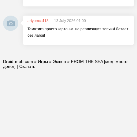
artyomcc118
13 July 2026 01:00
Тематика просто картонка, но реализация топчик! Летает
без лагов!
Droid-mob.com
»
Игры
»
Экшен
» FROM THE SEA [мод: много
денег] | Скачать