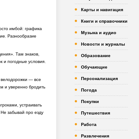
Карты и навигация
Книги и справочники
осто имбой: графика
Музыка и аудио
ние. Разнообразие
Новости и журналы
ения». Там знаков,
Образование
ок и погодные условия.
Обучающие
Персонализация
и велодорожки — все
ам и уверенно бродить
Погода
Покупки
гроками, устраивать
 Не забывай про езду
Путешествия
Работа
Развлечения