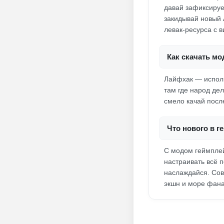
давай зафиксируе
закидывай новый A
левак-ресурса с 
Как скачать мо
Лайфхак — исполь
там где народ де
смело качай посл
Что нового в г
С модом геймплей
настраивать всё 
наслаждайся. Сов
экшн и море фана