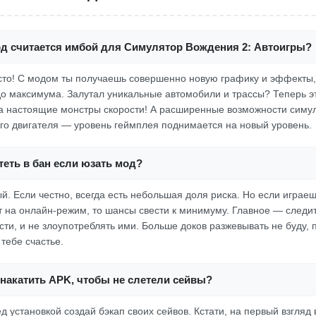
од считается имбой для Симулятор Вождения 2: Автоигры?
росто! С модом ты получаешь совершенно новую графику и эффекты
о максимума. Залутал уникальные автомобили и трассы? Теперь эт
 а настоящие монстры скорости! А расширенные возможности симу
его двигателя — уровень геймплея поднимается на новый уровень.
еть в бан если юзать мод?
й. Если честно, всегда есть небольшая доля риска. Но если играеш
т на онлайн-режим, то шансы свести к минимуму. Главное — следить
ти, и не злоупотреблять ими. Больше доков разжевывать не буду, 
тебе счастье.
накатить APK, чтобы не слетели сейвы?
 установкой создай бэкап своих сейвов. Кстати, на первый взгляд 