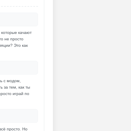
, которые качают
о не просто
ляции? Это как
ь с модом,
 за тем, как ты
просто играй по
всё просто. Но