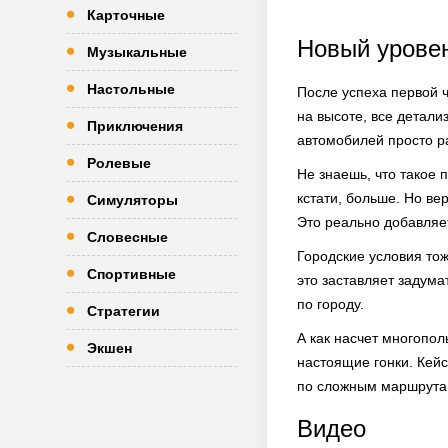
Карточные
Новый урове
Музыкальные
Настольные
После успеха первой ч
на высоте, все детали
Приключения
автомобилей просто р
Ролевые
Не знаешь, что такое 
кстати, больше. Но ве
Симуляторы
Это реально добавляет
Словесные
Городские условия тож
Спортивные
это заставляет задума
по городу.
Стратегии
А как насчет многопол
Экшен
настоящие гонки. Кей
по сложным маршрутам
Видео