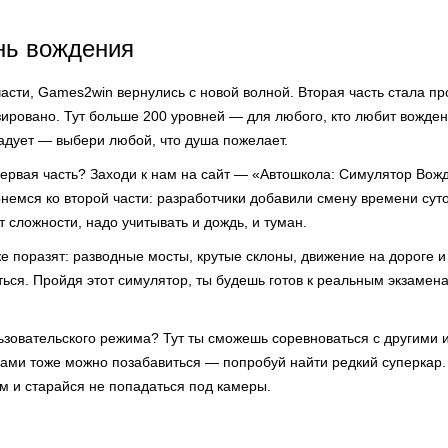
нь вождения
асти, Games2win вернулись с новой волной. Вторая часть стала пр
зировано. Тут больше 200 уровней — для любого, кто любит вожде
адует — выбери любой, что душа пожелает.
первая часть? Заходи к нам на сайт — «Автошкола: Симулятор Вожд
рнемся ко второй части: разработчики добавили смену времени сут
 сложности, надо учитывать и дождь, и туман.
е поразят: разводные мосты, крутые склоны, движение на дороге 
ться. Пройдя этот симулятор, ты будешь готов к реальным экзамен
ьзовательского режима? Тут ты сможешь соревноваться с другими и
сами тоже можно позабавиться — попробуй найти редкий суперкар.
 и старайся не попадаться под камеры.