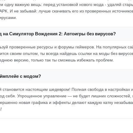
м одну важную вещь: перед установкой нового мода - удаляй стары
PK. И не забывай: лучше скачивать его из проверенных источников,
вирусами.
д на Симулятор Вождения 2: Автоигры без вирусов?
зуй проверенные ресурсы и форумы геймеров. На популярных сай
лится своим опытом, ты всегда найдешь ссылки на моды без вирусов
еднюю версию, только так ты сможешь избежать проблем.
еймплейе с модом?
 становится настоящим шедевром! Полная свобода в настройках 
под себя. Упрощенное управление — не будет лишних сложностей, 
ершенно новая графика и эффекты делают каждую катку незабыва
!