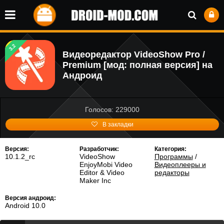
3.2
Видеоредактор VideoShow Pro /
Premium [мод: полная версия] на
Андроид
Голосов: 229000
В закладки
Версия:
Разработчик:
Категория:
10.1.2_rc
VideoShow
Программы
/
EnjoyMobi Video
Видеоплееры и
Editor & Video
редакторы
Maker Inc
Версия андроид:
Android 10.0