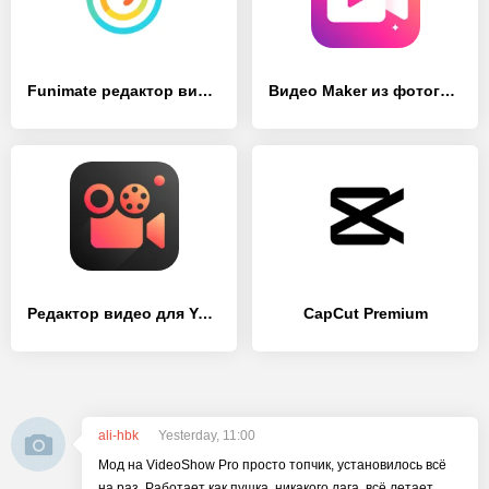
Funimate редактор видео
Видео Maker из фотографий с музыкой
Редактор видео для YouTube – Video.Guru
CapCut Premium
ali-hbk
Yesterday, 11:00
Мод на VideoShow Pro просто топчик, установилось всё
на раз. Работает как пушка, никакого лага, всё летает,