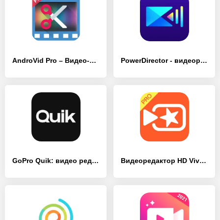
AndroVid Pro – Видео-редактор, создание роликов
PowerDirector - видеоредактор
GoPro Quik: видео редактор
Видеоредактор HD VivaVideo PRO