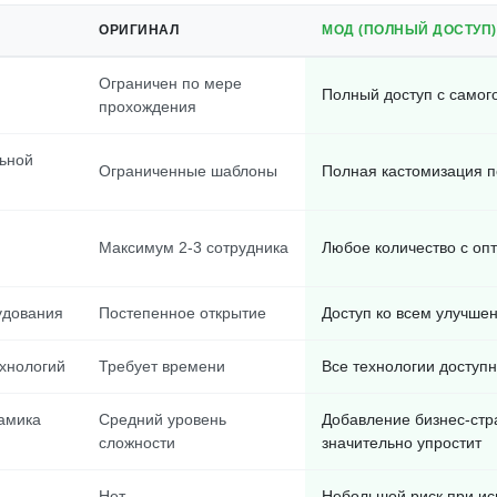
ОРИГИНАЛ
МОД (ПОЛНЫЙ ДОСТУП)
м
Ограничен по мере
Полный доступ с самог
прохождения
ьной
Ограниченные шаблоны
Полная кастомизация 
Максимум 2-3 сотрудника
Любое количество с оп
удования
Постепенное открытие
Доступ ко всем улучше
хнологий
Требует времени
Все технологии доступн
амика
Средний уровень
Добавление бизнес-стр
сложности
значительно упростит
Нет
Небольшой риск при ис