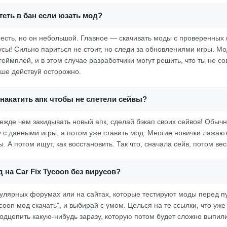
еть в бан если юзать мод?
к есть, но он небольшой. Главное — скачивать моды с проверенных 
усы! Сильно париться не стоит, но следи за обновлениями игры. М
геймплей, и в этом случае разработчики могут решить, что ты не с
учше действуй осторожно.
накатить апк чтобы не слетели сейвы?
режде чем закидывать новый апк, сделай бэкап своих сейвов! Обыч
 с данными игры, а потом уже ставить мод. Многие новички лажают
. А потом ищут, как восстановить. Так что, сначала сейв, потом вес
д на Car Fix Tycoon без вирусов?
улярных форумах или на сайтах, которые тестируют моды перед п
Tycoon мод скачать", и выбирай с умом. Целься на те ссылки, что уже
подцепить какую-нибудь заразу, которую потом будет сложно выпили