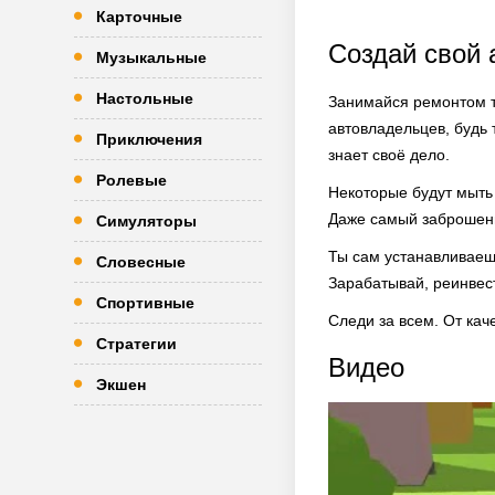
Карточные
Создай свой 
Музыкальные
Настольные
Занимайся ремонтом т
автовладельцев, будь 
Приключения
знает своё дело.
Ролевые
Некоторые будут мыть
Даже самый заброшенн
Симуляторы
Ты сам устанавливаешь
Словесные
Зарабатывай, реинвест
Спортивные
Следи за всем. От кач
Стратегии
Видео
Экшен