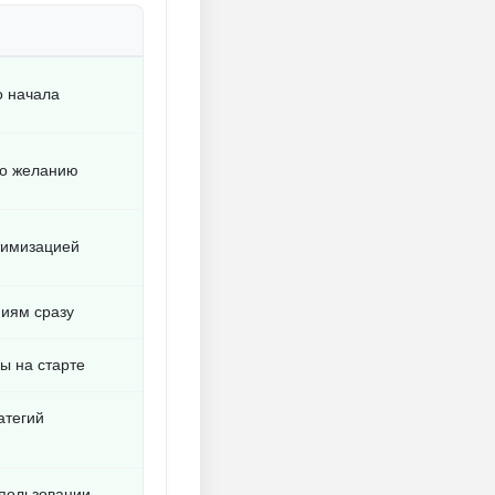
о начала
по желанию
тимизацией
ниям сразу
ы на старте
атегий
пользовании