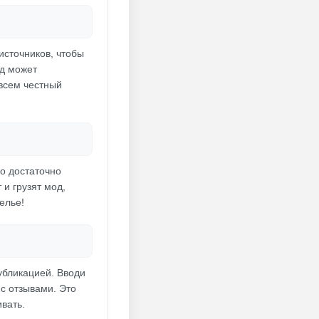
источников, чтобы
од может
овсем честный
но достаточно
 и грузят мод,
елье!
убликацией. Вводи
 с отзывами. Это
вать.