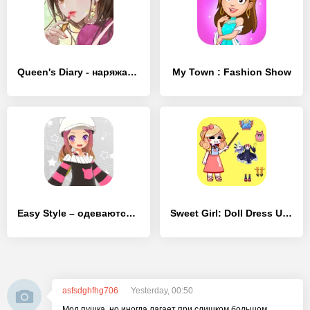
Queen's Diary - наряжаться
My Town : Fashion Show
Easy Style – одеваются игры (Dress Up Game)
Sweet Girl: Doll Dress Up ASMR
asfsdghfhg706
Yesterday, 00:50
Мод пушка, но иногда лагает при слишком большом