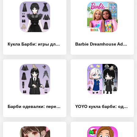
Кукла Барби: игры для девочек
Barbie Dreamhouse Adventures
Барби одевалки: переодевалки
YOYO кукла барби: одевалки