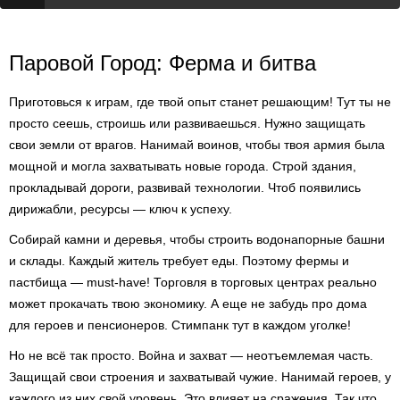
Паровой Город: Ферма и битва
Приготовься к играм, где твой опыт станет решающим! Тут ты не
просто сеешь, строишь или развиваешься. Нужно защищать
свои земли от врагов. Нанимай воинов, чтобы твоя армия была
мощной и могла захватывать новые города. Строй здания,
прокладывай дороги, развивай технологии. Чтоб появились
дирижабли, ресурсы — ключ к успеху.
Собирай камни и деревья, чтобы строить водонапорные башни
и склады. Каждый житель требует еды. Поэтому фермы и
пастбища — must-have! Торговля в торговых центрах реально
может прокачать твою экономику. А еще не забудь про дома
для героев и пенсионеров. Стимпанк тут в каждом уголке!
Но не всё так просто. Война и захват — неотъемлемая часть.
Защищай свои строения и захватывай чужие. Нанимай героев, у
каждого из них свой уровень. Это влияет на сражения. Так что