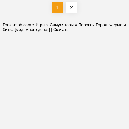
1
2
Droid-mob.com
»
Игры
»
Симуляторы
» Паровой Город: Ферма и
битва [мод: много денег] | Скачать