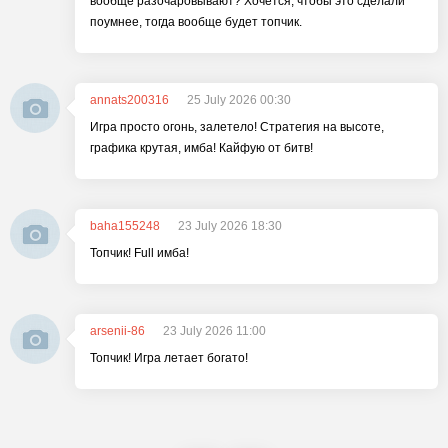
вообще разочаровывают? Хочется, чтобы это сделали
поумнее, тогда вообще будет топчик.
annats200316
25 July 2026 00:30
Игра просто огонь, залетело! Стратегия на высоте,
графика крутая, имба! Кайфую от битв!
baha155248
23 July 2026 18:30
Топчик! Full имба!
arsenii-86
23 July 2026 11:00
Топчик! Игра летает богато!