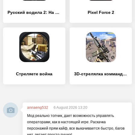
Русский водила 2: На Байкал
Pixel Force 2
Стреляете война
3D-стрелялка коммандос
annaeng532
6 August 2026 13:20
Мод реально топчик, дает возможность управлять
операторами, как в настоящей игре. Раскачка
персонажей прям кайф, все выкачивается быстро, багов
нет, летает просто пушка!