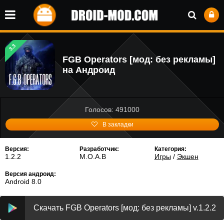
3.3
FGB Operators [мод: без рекламы]
на Андроид
Голосов: 491000
В закладки
Версия:
Разработчик:
Категория:
1.2.2
M.O.A.B
Игры
/
Экшен
Версия андроид:
Android 8.0
Скачать FGB Operators [мод: без рекламы] v.1.2.2