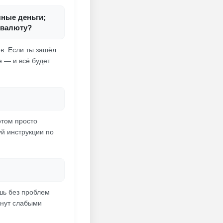
чные деньги;
 валюту?
ов. Если ты зашёл
 — и всё будет
отом просто
уй инструкции по
ешь без проблем
анут слабыми