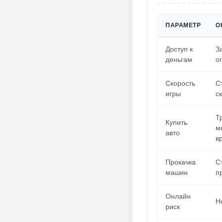
ПАРАМЕТР
О
Доступ к
З
деньгам
о
Скорость
С
игры
с
Т
Купить
м
авто
в
Прокачка
С
машин
п
Онлайн
Н
риск