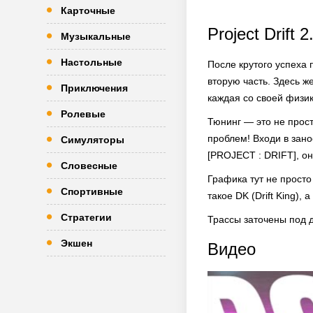
Карточные
Project Drift 2
Музыкальные
Настольные
После крутого успеха 
вторую часть. Здесь же
Приключения
каждая со своей физик
Ролевые
Тюнинг — это не прост
проблем! Входи в зано
Симуляторы
[PROJECT : DRIFT], он
Словесные
Графика тут не просто
Спортивные
такое DK (Drift King)
Стратегии
Трассы заточены под др
Экшен
Видео