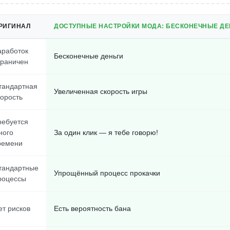
РИГИНАЛ
ДОСТУПНЫЕ НАСТРОЙКИ МОДА: БЕСКОНЕЧНЫЕ ДЕН
аработок
Бесконечные деньги
граничен
тандартная
Увеличенная скорость игры
корость
ребуется
ного
За один клик — я тебе говорю!
ремени
тандартные
Упрощённый процесс прокачки
роцессы
ет рисков
Есть вероятность бана