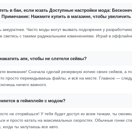
еть в бан, если юзать Доступные настройки мода: Бесконе
 Примечание: Нажмите купить в магазине, чтобы увеличить
ь аккуратнее. Часто моды могут вызвать подозрения у разработчик
не светись с такими радикальными изменениями. Играй в оффлайне
накатить апк, чтобы не слетели сейвы?
ати внимание! Сначала сделай резервную копию своих сейвов, а п
сто просто перекидываешь файлы, и всё на месте. Главное — след
скочишь ничего важного.
еняется в геймплейе с модом?
осто не оторвёшься! У тебя будет доступ ко всем тачкам, ты смож
ьги и просто катать на максимальных скоростях. Обычные гонки ст
 когда ты залутаешь все авто.