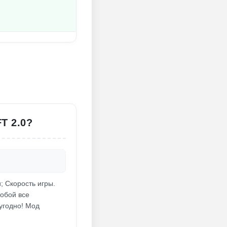
T 2.0?
и; Скорость игры.
тобой все
угодно! Мод