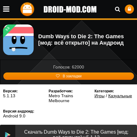
3.5
Dumb Ways to Die 2: The Games
[мод: всё открыто] на Андроид
Голосов: 62000
В закладки
Версия:
Разработчик:
Категория:
5.1.13
Metro Trains
Игры
/
Казуальные
Melbourne
Версия андроид:
Android 9.0
Скачать Dumb Ways to Die 2: The Games [мод: