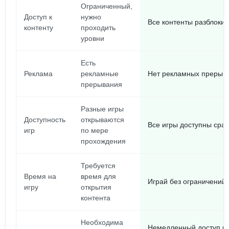
Ограниченный,
Доступ к
нужно
Все контенты разблоки
контенту
проходить
уровни
Есть
Реклама
рекламные
Нет рекламных прерыв
прерывания
Разные игры
Доступность
открываются
Все игры доступны сраз
игр
по мере
прохождения
Требуется
Время на
время для
Играй без ограничений,
игру
открытия
контента
Необходима
Немедленный доступ ко