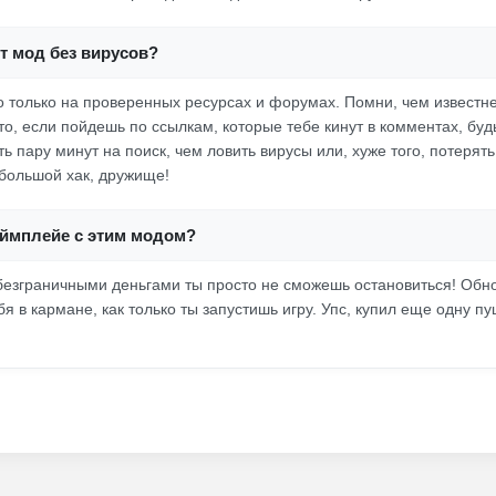
от мод без вирусов?
о только на проверенных ресурсах и форумах. Помни, чем известне
то, если пойдешь по ссылкам, которые тебе кинут в комментах, буд
ь пару минут на поиск, чем ловить вирусы или, хуже того, потерят
ебольшой хак, дружище!
еймплейе с этим модом?
с безграничными деньгами ты просто не сможешь остановиться! Обн
ебя в кармане, как только ты запустишь игру. Упс, купил еще одну п