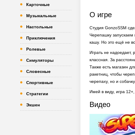
Карточные
О игре
Музыкальные
Настольные
Студия GonzoSSM сдела
Черепашку запускаем и
Приключения
кашу. Но это ещё не в
Ролевые
Играть не надоедает,
классная. За расстоян
Симуляторы
Также есть магазин дл
Словесные
ракетниц, чтобы череп
черепаху, но и собачку
Спортивные
Имей в виду, игра 12+,
Стратегии
Видео
Экшен