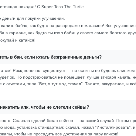
стоящая находка! С Super Toss The Turtle
 деньги для покупки улучшений.
валить бабло, как будто на распродаже в магазине! Все улучшения
ебя в кармане, как будто ты взял бабки у своего самого богатого др
окупай и катайся!
еть в бан, если юзать безграничные деньги?
 этом! Риск, конечно, существует — но если ты не будешь слишком
удет ок. Но подстраховаться не помешает: лучше втихаря качать, н
с отчетами, типа "Вот, я тут мод скачал". Так что, аккуратнее, и вс
накатить апк, чтобы не слетели сейвы?
просто. Сначала сделай бэкап сейвов — на всякий случай. Потом пр
 мода, установка стандартная: скачал, нажал "Инсталлировать", и
экапы, чтобы не просадить все достижения за пару кликов!