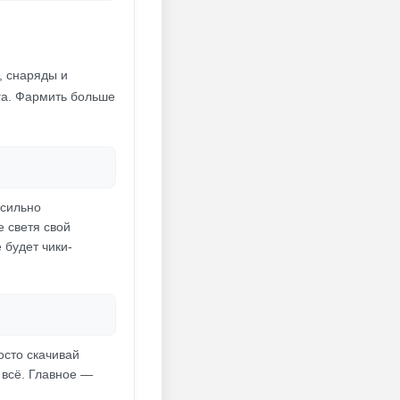
, снаряды и
уга. Фармить больше
 сильно
е светя свой
ё будет чики-
осто скачивай
 всё. Главное —