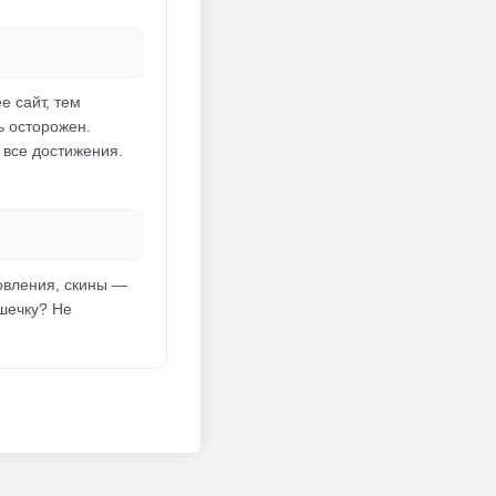
е сайт, тем
ь осторожен.
ь все достижения.
овления, скины —
ушечку? Не