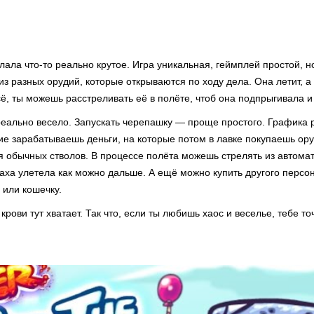
ла что-то реально крутое. Игра уникальная, геймплей простой, но
з разных орудий, которые открываются по ходу дела. Она летит, а
сё, ты можешь расстреливать её в полёте, чтоб она подпрыгивала 
 реально весело. Запускать черепашку — проще простого. Графика
ие зарабатываешь деньги, на которые потом в лавке покупаешь ору
я обычных стволов. В процессе полёта можешь стрелять из автомат
аха улетела как можно дальше. А ещё можно купить другого персо
 или кошечку.
 крови тут хватает. Так что, если ты любишь хаос и веселье, тебе т