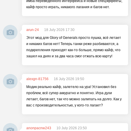
имба переведённого интерфейса и новые спецэффекты,
кайф просто играть, никакого лагания и багов нет.
arun-24
18 July 2026 17:30
Этот мод для Glory of Generals просто пушка, всё летает
и никаких багов нет! Теперь танки реже разбиваются, а
подкрепления приходят как-то больше, прямо кайф, что
зашел на днях и за два часа смог отжать всю карту!
alexgn-81756
16 July 2026 19:50
Модик реально кайф, залетело на ура! Установил без
проблем, всё супер аккуратно и понятно. Игра духи
летает, багов нет, так что можно залипать на долго. Как у
вас с производительностью, у кого-то лагает?
anonpacnw243
10 July 2026 23:50