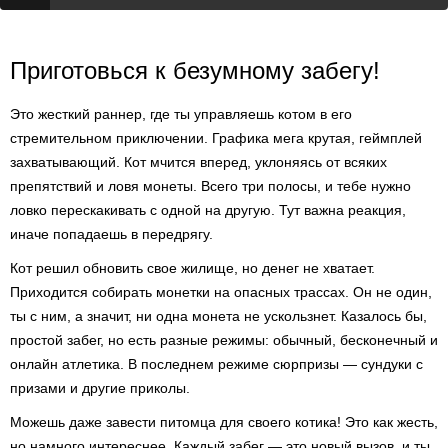
Приготовься к безумному забегу!
Это жесткий раннер, где ты управляешь котом в его
стремительном приключении. Графика мега крутая, геймплей
захватывающий. Кот мчится вперед, уклоняясь от всяких
препятствий и ловя монеты. Всего три полосы, и тебе нужно
ловко перескакивать с одной на другую. Тут важна реакция,
иначе попадаешь в передрягу.
Кот решил обновить свое жилище, но денег не хватает.
Приходится собирать монетки на опасных трассах. Он не один,
ты с ним, а значит, ни одна монета не ускользнет. Казалось бы,
простой забег, но есть разные режимы: обычный, бесконечный и
онлайн атлетика. В последнем режиме сюрпризы — сундуки с
призами и другие приколы.
Можешь даже завести питомца для своего котика! Это как жесть,
но намного интереснее. Каждый забег — это новый вызов, и ты