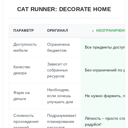
CAT RUNNER: DECORATE HOME
ПАРАМЕТР
ОРИГИНАЛ
НЕОГРАНИЧЕНН
Доступность
Ограничена
Все предметы доступн
мебели
бюджетом
Зависит от
Качество
собранных
Без ограничений по р
декора
ресурсов
Необходим,
Фарм на
если хочешь
Не нужно фармить, лут
деньги
улучшать дом
Сложность
Подразумевает
Лёгкость – просто став
прохождения
планирование
радуйся!
заданий
расходов