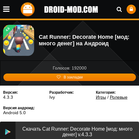
4.6
Cat Runner: Decorate Home [мод:
много денег] на Андроид
Голосов: 192000
В закладки
Версия:
Разработчик:
Категория:
4.3.3
Ivy
Игры
/
Ролевые
Версия андроид:
Android 5.0
Скачать Cat Runner: Decorate Home [мод: много
денег] v.4.3.3