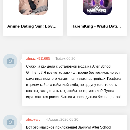
Anime Dating Sim: Love Stories
HaremKing - Waifu Dating Sim
almazik911695
Today, 06:20
Скажи, а как дела с установкой мода на After School
Girlfriend? Я всё четко закинул, вроде без косяков, но вот
сама игра немного лагает на низких настройках. Графика
в целом кайф, а геймплей имба, но вдруг у кого-то есть
советы, как сделать так, чтобы не тормозило? Пушка
игра, хочется расслабиться и насладиться без напрягов!
alex-vald
4 August 2026 05:20
Вот это классное приложение! Закинул After School