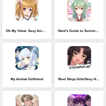
Oh My Yokai: Sexy Anime Moe Dating Sim
Nerd's Guide to Surviving High School: Dating Sim
My Animal Girlfriend
Moe! Ninja Girls/Sexy Happenings at Shinobi School