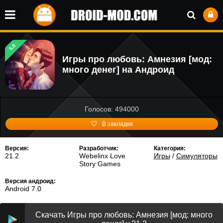
5.0
Игры про любовь: Амнезия [мод:
много денег] на Андроид
Голосов: 494000
В закладки
Версия:
Разработчик:
Категория:
21.2
Webelinx Love
Игры
/
Симуляторы
Story Games
Версия андроид:
Android 7.0
Скачать Игры про любовь: Амнезия [мод: много