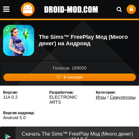
4.7
The Sims™ FreePlay Мод (Много
денег) на Андроид
Голосов: 189000
В закладки
Версия:
Разработчик:
Категория:
114.0.2
ELECTRONIC
Игры
/
Симуляторы
ARTS
Версия андроид:
Android 5.0
Скачать The Sims™ FreePlay Мод (Много денег)