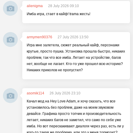
alienigma
28 July 2026 09:10
Имба игра, стает в кайф! trama жесть!
armymen90376
27 July 2026 13:50
Игра мне залетела, сюжет реальный кайф, персонажи
крутые, просто пушка. Установка прошла быстро, никаких
проблем, так что все имба. Летает на устройстве, багов
нет, вообще не лагает. Кто-то уже прошел всю историю?
Никаких приколов не пропустил?
asomik114
26 July 2026 23:10
Качал мод на Hey Love Adam, и хочу сказать, что все
установилось без проблем, даже на моем звуковом
девайсе. Графика просто топчик и производительность
летает, никаких багов не заметил, что само по себе уже
имба. Но вот перескакивают диалоги через раз, есть ли у
кого-то такая же проблема, или это у меня тормозит?