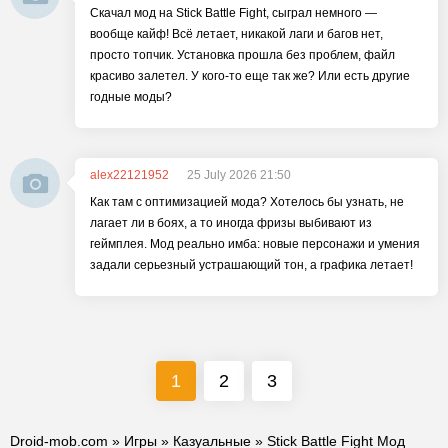
Скачал мод на Stick Battle Fight, сыграл немного —
вообще кайф! Всё летает, никакой лаги и багов нет,
просто топчик. Установка прошла без проблем, файл
красиво залетел. У кого-то еще так же? Или есть другие
годные моды?
alex22121952
25 July 2026 21:50
Как там с оптимизацией мода? Хотелось бы узнать, не
лагает ли в боях, а то иногда фризы выбивают из
геймплея. Мод реально имба: новые персонажи и умения
задали серьезный устрашающий тон, а графика летает!
1
2
3
Droid-mob.com
»
Игры
»
Казуальные
» Stick Battle Fight Мод