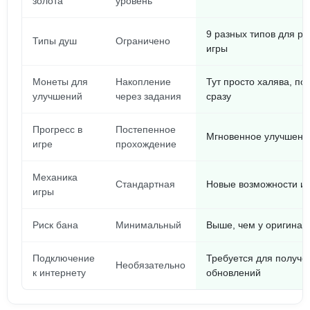
золота
уровень
9 разных типов для ра
Типы душ
Ограничено
игры
Монеты для
Накопление
Тут просто халява, по
улучшений
через задания
сразу
Прогресс в
Постепенное
Мгновенное улучшени
игре
прохождение
Механика
Стандартная
Новые возможности и 
игры
Риск бана
Минимальный
Выше, чем у оригинал
Подключение
Требуется для получе
Необязательно
к интернету
обновлений