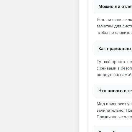
Можно ли отле
Есть ли шанс схло
заметны для сист
чтобы не словить
Как правильно 
Тут всё просто: п
с сейвами в безо
останутся с вами!
Что нового в г
Мод привносит у
залипательно! По
Прокачанные элем