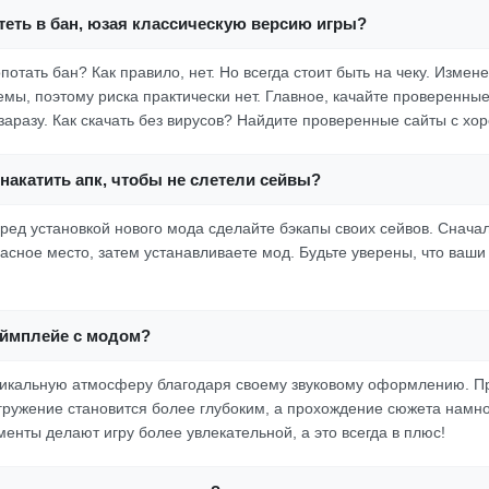
теть в бан, юзая классическую версию игры?
потать бан? Как правило, нет. Но всегда стоит быть на чеку. Измене
емы, поэтому риска практически нет. Главное, качайте проверенны
 заразу. Как скачать без вирусов? Найдите проверенные сайты с х
накатить апк, чтобы не слетели сейвы?
еред установкой нового мода сделайте бэкапы своих сейвов. Сначал
пасное место, затем устанавливаете мод. Будьте уверены, что ваш
еймплейе с модом?
никальную атмосферу благодаря своему звуковому оформлению. П
гружение становится более глубоким, а прохождение сюжета намно
енты делают игру более увлекательной, а это всегда в плюс!