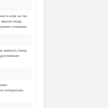
ния в игре не так
е версии мода,
орошими отзывами.
а закинуть папку
и достижения
рямо
го интереснее.