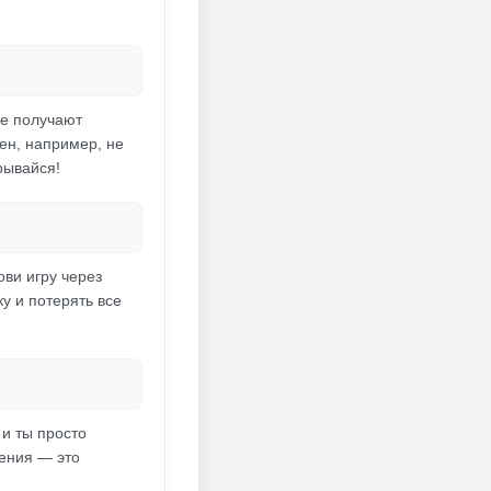
не получают
ен, например, не
рывайся!
ови игру через
у и потерять все
 и ты просто
ения — это