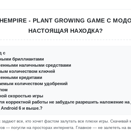
HEMPIRE - PLANT GROWING GAME С МОД
НАСТОЯЩАЯ НАХОДКА?
д с
ными бриллиантами
ченными наличными средствами
ным количеством ключей
ченными кредитами
аемым количеством удобрений
упом
ной скоростью игры
ля корректной работы не забудьте разрешить наложение на
Android 6 и выше.?
с задают все, кто хочет фастом залутать все плюхи игры. Скачивай 
ов — погугли на просторах интернета. Главное — не залететь на ви