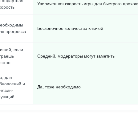
тандартная
Увеличенная скорость игры для быстрого прохо
корость
еобходимы
Бесконечное количество ключей
ля прогресса
изкий, если
граешь
Средний, модераторы могут заметить
естно
а, для
бновлений и
Да, тоже необходимо
нлайн-
ункций