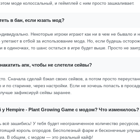
 этом моде колоссальный, и геймплей с ним просто зашкаливает.
еть в бан, если юзать мод?
индивидуально. Некоторые игроки играют как ни в чем не бывало и 
— улетают в отбой за использование мода. Но, если будешь осторож
и в одиночках, то шанс остаться в игре будет выше. Просто не заиг
накатить апк, чтобы не слетели сейвы?
осто. Сначала сделай бэкап своих сейвов, а потом просто переустан
и по старинке, через настройки. Если не хочешь попасть в просадк
 лучше зафиксируй сейвы заранее.
 у Hempire - Plant Growing Game с модом? Что изменилось?
ь всё зашибись! У тебя будет неограниченное количество ресурсов,
стоящий король огородов. Бесполезный фарм и бесконечные улучш
ма. В общем, с модом — это реальный кайф!