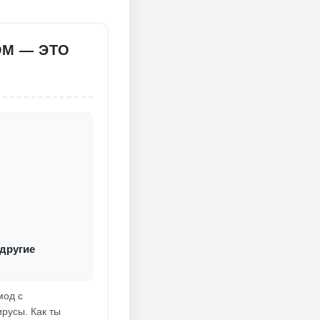
ОМ — ЭТО
 другие
мод с
русы. Как ты