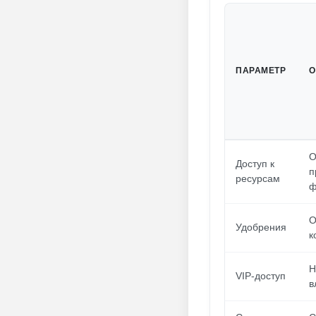
ПАРАМЕТР
О
О
Доступ к
п
ресурсам
ф
О
Удобрения
к
Н
VIP-доступ
в