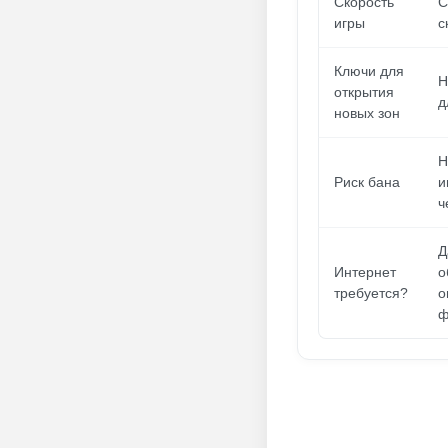
Скорость
С
игры
с
Ключи для
Н
открытия
д
новых зон
Н
Риск бана
и
ч
Д
Интернет
о
требуется?
о
ф