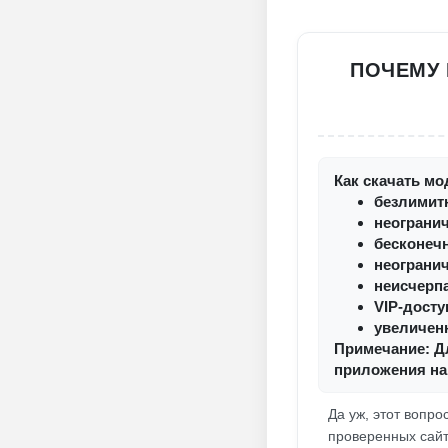
ПОЧЕМУ 
Как скачать мо
безлимит
неограни
бесконеч
неограни
неисчерп
VIP-дост
увеличен
Примечание: Д
приложения на 
Да уж, этот вопро
проверенных сайт