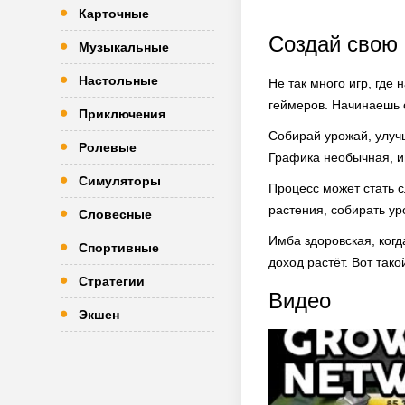
Карточные
Создай свою
Музыкальные
Настольные
Не так много игр, где
геймеров. Начинаешь с 
Приключения
Собирай урожай, улучш
Ролевые
Графика необычная, ин
Симуляторы
Процесс может стать с
растения, собирать ур
Словесные
Имба здоровская, когд
Спортивные
доход растёт. Вот тако
Стратегии
Видео
Экшен