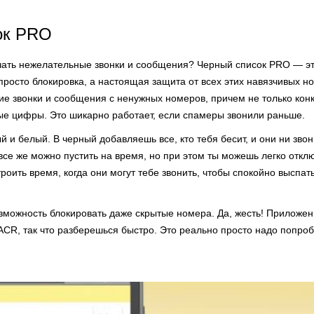
ок PRO
чать нежелательные звонки и сообщения? Черный список PRO — э
е просто блокировка, а настоящая защита от всех этих навязчивых 
е звонки и сообщения с ненужных номеров, причем не только конкр
е цифры. Это шикарно работает, если спамеры звонили раньше.
й и белый. В черный добавляешь все, кто тебя бесит, и они ни звони
 все же можно пустить на время, но при этом ты можешь легко откл
оить время, когда они могут тебе звонить, чтобы спокойно выспат
зможность блокировать даже скрытые номера. Да, жесть! Приложен
CR, так что разберешься быстро. Это реально просто надо попроб