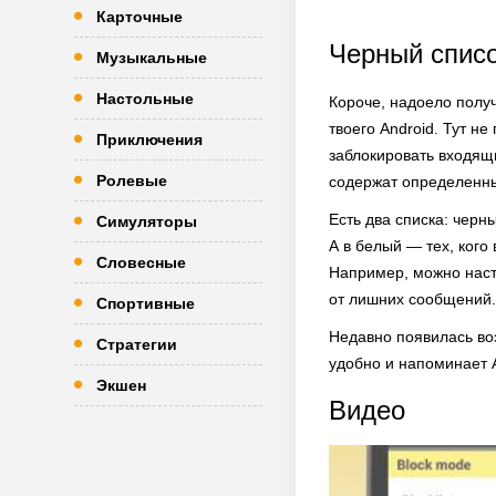
Карточные
Черный спис
Музыкальные
Настольные
Короче, надоело полу
твоего Android. Тут н
Приключения
заблокировать входящи
Ролевые
содержат определенны
Есть два списка: черны
Симуляторы
А в белый — тех, кого
Словесные
Например, можно настр
от лишних сообщений.
Спортивные
Недавно появилась во
Стратегии
удобно и напоминает A
Экшен
Видео