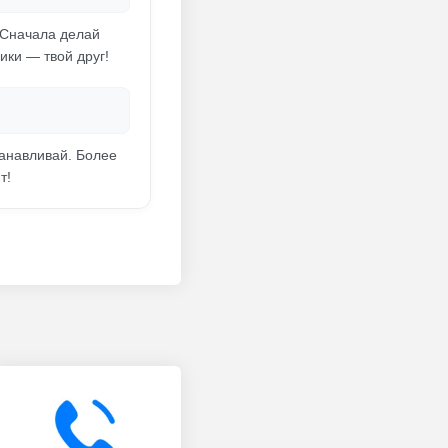
 Сначала делай
ики — твой друг!
анавливай. Более
т!