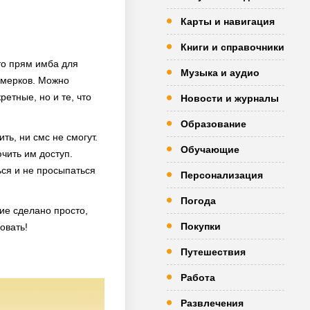
Карты и навигация
Книги и справочники
то прям имба для
Музыка и аудио
номерков. Можно
етные, но и те, что
Новости и журналы
Образование
ть, ни смс не смогут.
Обучающие
ючить им доступ.
ься и не просыпаться
Персонализация
Погода
ие сделано просто,
Покупки
овать!
Путешествия
Работа
Развлечения