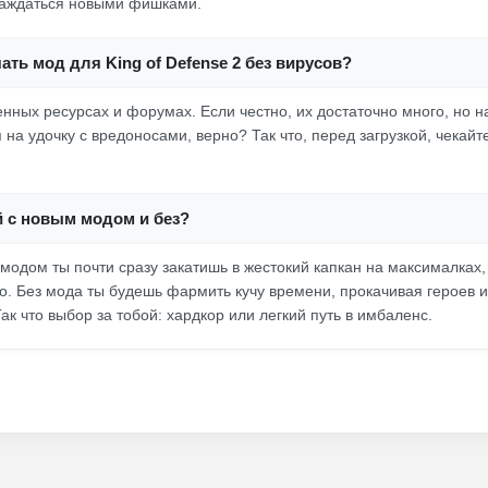
лаждаться новыми фишками.
ать мод для King of Defense 2 без вирусов?
нных ресурсах и форумах. Если честно, их достаточно много, но на
на удочку с вредоносами, верно? Так что, перед загрузкой, чекайт
й с новым модом и без?
 модом ты почти сразу закатишь в жестокий капкан на максималках,
о. Без мода ты будешь фармить кучу времени, прокачивая героев и
Так что выбор за тобой: хардкор или легкий путь в имбаленс.