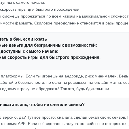
ступны с самого начала;
скорость игры для быстрого прохождения.
ты сможешь пробежаться по всем каткам на максимальной сложности
димости фармить. Скиловое преодоление становится в разы проще
еть в бан, если юзать
ные деньги для безграничных возможностей;
 доступны с самого начала;
ная скорость игры для быстрого прохождения.
от платформы. Если ты играешь на андроиде, риск минимален. Вед
заботой о безопасности, но если ты решишься на онлайн-матчи, со
 одному игроку не обрадовать! Так что, будь бдительным.
накатить апк, чтобы не слетели сейвы?
версию, да? Тут всё просто: сначала сделай бэкап своих сейвов. 
 с новым APK. Если всё сделаешь аккуратно, сейвы не потеряются