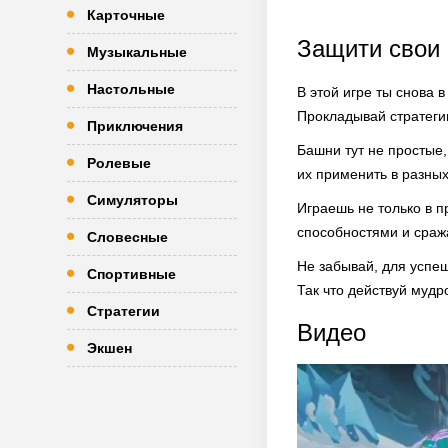
Карточные
Защити свои 
Музыкальные
Настольные
В этой игре ты снова в
Прокладывай стратегию
Приключения
Башни тут не простые,
Ролевые
их применить в разных
Симуляторы
Играешь не только в 
способностями и сража
Словесные
Не забывай, для успеш
Спортивные
Так что действуй мудр
Стратегии
Видео
Экшен