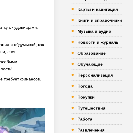
Карты и навигация
Книги и справочники
ватку с чудовищами.
Музыка и аудио
Новости и журналы
ания и обдумывай, как
и, снег.
Образование
 особыми
Обучающие
епость!
Персонализация
сё требует финансов.
Погода
Покупки
Путешествия
Работа
Развлечения