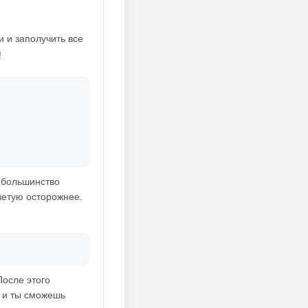
 и заполучить все
!
ь большинство
ветую осторожнее.
После этого
, и ты сможешь