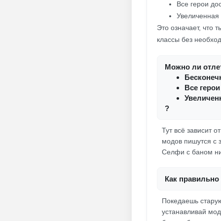
Все герои до
Увеличенная 
Это означает, что 
классы без необхо
Можно ли отлет
Бесконеч
Все герои
Увеличен
?
Тут всё зависит 
модов пишутся с 
Селфи с баном ни
Как правильно 
Покедаешь старую 
устанавливай мод