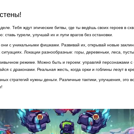
стены!
 деле. Тебя ждут эпические битвы, где ты ведёшь своих героев в сх
: ставь турели, улучшай их и лупи врагов без остановки.
 они с уникальными фишками. Развивай их, открывай новые заклин
 ситуациях. Локации разнообразные: горы, деревеньки, леса, пустын
привычном режиме. Можно быть и героем: управляй персонажами с
йся с драконами. Реальная жесть, когда орки и гоблины лезут в кр
ных стратегий нужны деньги. Различные тактики, улучшения, это в
о!