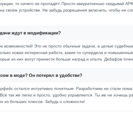
рукции, то ничего не пропадёт! Просто аккуратненько скидывай APK
 на своём устройстве. Не забудь разрешения включить, чтобы не сл
адачи ждут в модификации?
оре возможностей! Это не просто обычные задачи, а целые судебны
только новая интересная работа, какие-то супердела и повышенные
орые из них могут принести больше наград и опыта. Дебафов точно
йсом в моде? Он потерял в удобстве?
ерфейс остался интуитивно понятным. Разработчики не стали ломать
Всё так же легко и просто, удобно управляется. Ты же не хочешь р
ин из больших плюсов. Забудь о сложности!