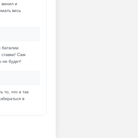
 винил и
омать весь
е баталии.
 ставки! Сам
 не будет!
 то, что и так
азбираться в