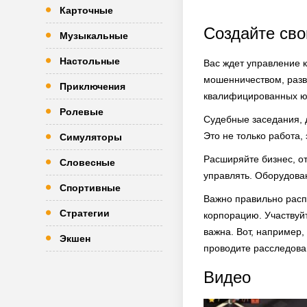
Карточные
Создайте св
Музыкальные
Настольные
Вас ждет управление 
мошенничеством, разв
Приключения
квалифицированных ю
Ролевые
Судебные заседания, д
Это не только работа,
Симуляторы
Расширяйте бизнес, о
Словесные
управлять. Оборудова
Спортивные
Важно правильно расп
Стратегии
корпорацию. Участвуйт
важна. Вот, например,
Экшен
проводите расследова
Видео