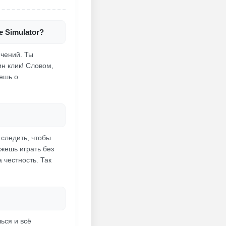
e Simulator?
ичений. Ты
н клик! Словом,
ешь о
 следить, чтобы
ожешь играть без
 честность. Так
ься и всё