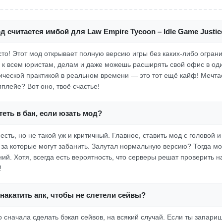
д считается имбой для Law Empire Tycoon – Idle Game Justic
осто! Этот мод открывает полную версию игры без каких-либо огран
 к всем юристам, делам и даже можешь расширять свой офис в оди
ческой практикой в реальном времени — это тот ещё кайф! Мечта
плейе? Вот оно, твоё счастье!
еть в бан, если юзать мод?
 есть, но не такой уж и критичный. Главное, ставить мод с головой и
, за которые могут забанить. Залутал нормальную версию? Тогда м
й. Хотя, всегда есть вероятность, что серверы решат проверить на
!
накатить апк, чтобы не слетели сейвы?
 сначала сделать бэкап сейвов, на всякий случай. Если ты запариш