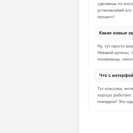
сделаешь по инст
устанавливай его
процесс!
Какие новые з
Ну, тут просто м
Никакой рутины, 
понимаешь, некот
Что с интерфе
Тут классика, инт
хорошо работает. 
геморрое! Это од