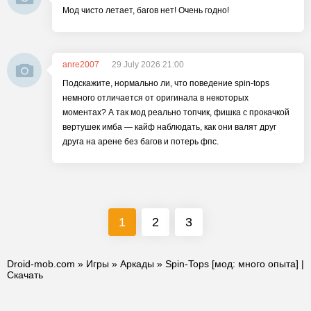
Мод чисто летает, багов нет! Очень годно!
anre2007
29 July 2026 21:00
Подскажите, нормально ли, что поведение spin-tops
немного отличается от оригинала в некоторых
моментах? А так мод реально топчик, фишка с прокачкой
вертушек имба — кайф наблюдать, как они валят друг
друга на арене без багов и потерь фпс.
1
2
3
Droid-mob.com
»
Игры
»
Аркады
» Spin-Tops [мод: много опыта] |
Скачать