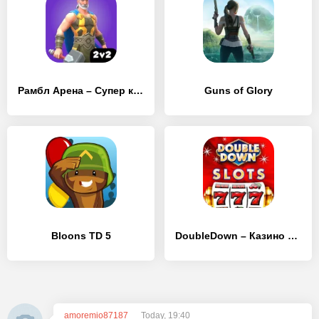
Рамбл Арена – Супер круш
Guns of Glory
Bloons TD 5
DoubleDown – Казино Слоты Игры
amoremio87187
Today, 19:40