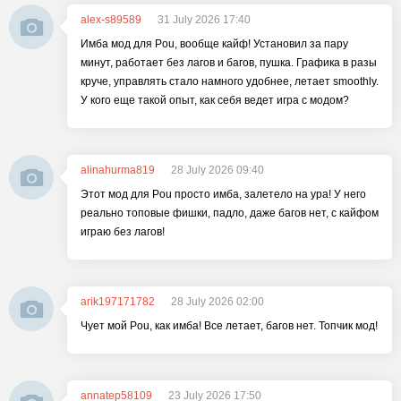
alex-s89589
31 July 2026 17:40
Имба мод для Pou, вообще кайф! Установил за пару
минут, работает без лагов и багов, пушка. Графика в разы
круче, управлять стало намного удобнее, летает smoothly.
У кого еще такой опыт, как себя ведет игра с модом?
alinahurma819
28 July 2026 09:40
Этот мод для Pou просто имба, залетело на ура! У него
реально топовые фишки, падло, даже багов нет, с кайфом
играю без лагов!
arik197171782
28 July 2026 02:00
Чует мой Pou, как имба! Все летает, багов нет. Топчик мод!
annatep58109
23 July 2026 17:50