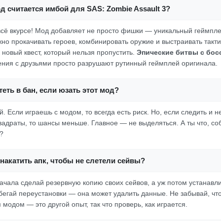
д считается имбой для SAS: Zombie Assault 3?
е всё вкурсе! Мод добавляет не просто фишки — уникальный геймпл
жно прокачивать героев, комбинировать оружие и выстраивать такт
 новый квест, который нельзя пропустить.
Эпические битвы с бос
ния с друзьями просто разрушают рутинный геймплей оригинала.
еть в бан, если юзать этот мод?
. Если играешь с модом, то всегда есть риск. Но, если следить и не
квадраты, то шансы меньше. Главное — не выделяться. А ты что, с
?
накатить апк, чтобы не слетели сейвы?
ачала сделай резервную копию своих сейвов, а уж потом устанавл
бегай переустановки — она может удалить данные. Не забывай, чт
модом — это другой опыт, так что проверь, как играется.