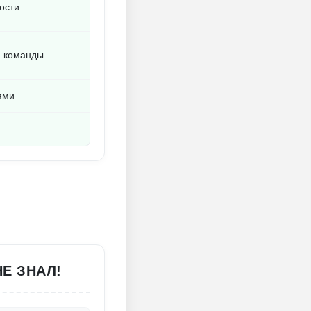
ости
й команды
ями
НЕ ЗНАЛ!