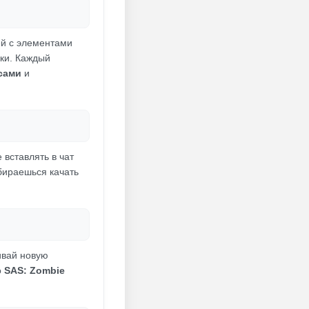
ей с элементами
ики. Каждый
сами
и
 вставлять в чат
обираешься качать
ивай новую
о
SAS: Zombie