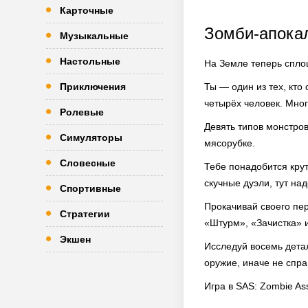
Карточные
Зомби-апока
Музыкальные
Настольные
На Земле теперь спло
Приключения
Ты — один из тех, кто
четырёх человек. Мног
Ролевые
Девять типов монстров
Симуляторы
мясорубке.
Словесные
Тебе понадобится кру
скучные дуэли, тут на
Спортивные
Прокачивай своего пер
Стратегии
«Штурм», «Зачистка» 
Экшен
Исследуй восемь дета
оружие, иначе не спр
Игра в SAS: Zombie As