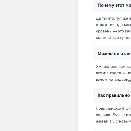
Почему этот мо
Да ты что, тут ж
стратегии, где мо
уровень — это как
совместные сраже
Можно ли отлет
Хм, вопрос важный
всякие крестики-
взлом на андроид
Как правильно 
Лови лайфхак! Сн
версию. Лучше из
Assault 3
с новым 