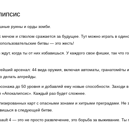
липсис
шные руины и орды зомби.
 с мечом и стволом сражается за будущее. Тут можно играть в одино
опользовательские битвы — это жесть!
 ждут, когда ты от них избавишься. У каждого свои фишки, так что г
тейший арсенал: 44 вида оружия, включая автоматы, гранатомёты и
до делать апгрейды.
сонажа до 50 уровня и добавляй ему новые способности. Заходи в
и «Апокалипсис». Каждый раз будет сложнее.
лизированных карт с опасными зонами и хитрыми преградами. Не 
авишься в следующей битве.
sault 4 — это не просто развлечение, это борьба за выживание. Ты 