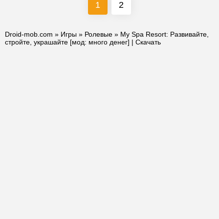
1
2
Droid-mob.com
»
Игры
»
Ролевые
» My Spa Resort: Развивайте,
стройте, украшайте [мод: много денег] | Скачать