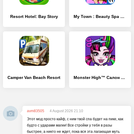
Resort Hotel: Bay Story
My Town : Beauty Spa Saloon
Camper Van Beach Resort
Monster High™ Салон красоты
avm83505
4 August 2026 21:10
Этот мод просто кайф, с ним твой спа будет на пике, как
будто с ударами магии! Все стройки у тебя в разы
быстрее, а никто не ждет, пока вся эта лагающая муть