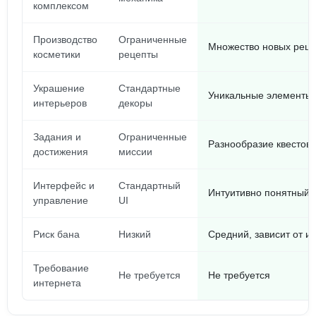
комплексом
Производство
Ограниченные
Множество новых реце
косметики
рецепты
Украшение
Стандартные
Уникальные элементы 
интерьеров
декоры
Задания и
Ограниченные
Разнообразие квестов
достижения
миссии
Интерфейс и
Стандартный
Интуитивно понятный, 
управление
UI
Риск бана
Низкий
Средний, зависит от и
Требование
Не требуется
Не требуется
интернета