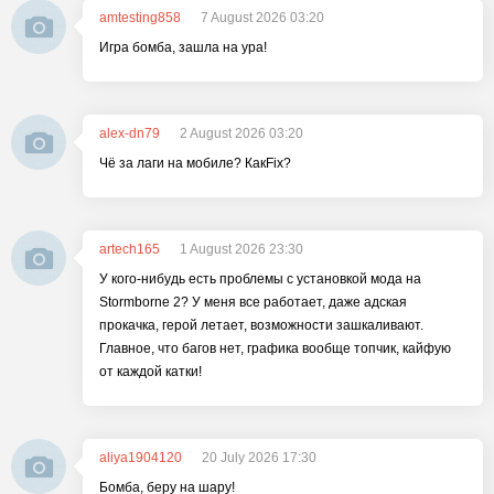
amtesting858
7 August 2026 03:20
Игра бомба, зашла на ура!
alex-dn79
2 August 2026 03:20
Чё за лаги на мобиле? КакFix?
artech165
1 August 2026 23:30
У кого-нибудь есть проблемы с установкой мода на
Stormborne 2? У меня все работает, даже адская
прокачка, герой летает, возможности зашкаливают.
Главное, что багов нет, графика вообще топчик, кайфую
от каждой катки!
aliya1904120
20 July 2026 17:30
Бомба, беру на шару!