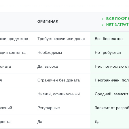
ВСЕ ПОКУП
ОРИГИНАЛ
НЕТ ЗАТРАТ
упки предметов
Требует ключи или донат
Все бесплатно
ации контента
Необходимы
Не требуются
доната
Да, высока
Нет, полностью от
я
Ограничен без доната
Неограничен, пол
Низкий, официальный
Средний, зависит
влений
Регулярные
Зависит от разра
рнета
Да
Да