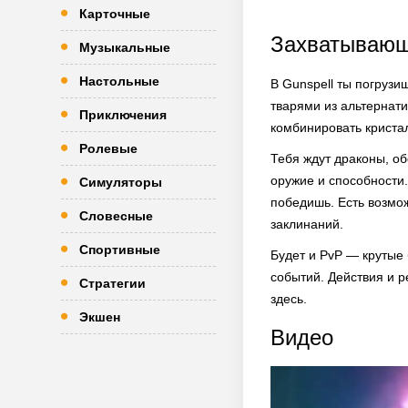
Карточные
Захватывающ
Музыкальные
Настольные
В Gunspell ты погрузи
тварями из альтернат
Приключения
комбинировать криста
Ролевые
Тебя ждут драконы, об
оружие и способности.
Симуляторы
победишь. Есть возмо
Словесные
заклинаний.
Спортивные
Будет и PvP — крутые 
событий. Действия и р
Стратегии
здесь.
Экшен
Видео