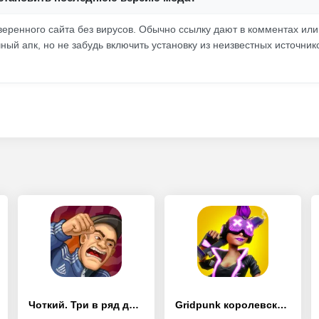
веренного сайта без вирусов. Обычно ссылку дают в комментах ил
ный апк, но не забудь включить установку из неизвестных источник
Чоткий. Три в ряд для парней
Gridpunk королевская битва