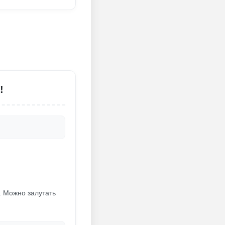
!
. Можно залутать