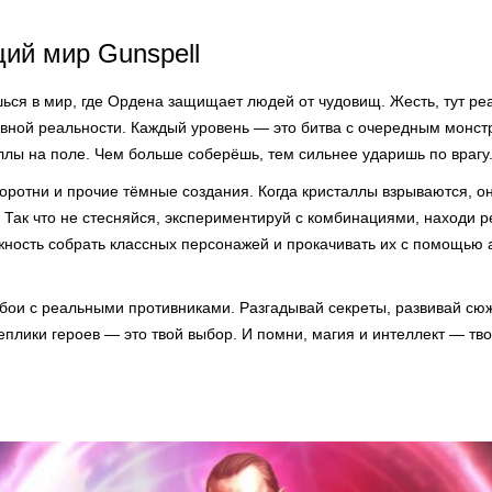
ий мир Gunspell
шься в мир, где Ордена защищает людей от чудовищ. Жесть, тут р
ивной реальности. Каждый уровень — это битва с очередным монст
ллы на поле. Чем больше соберёшь, тем сильнее ударишь по врагу
оротни и прочие тёмные создания. Когда кристаллы взрываются, о
 Так что не стесняйся, экспериментируй с комбинациями, находи 
жность собрать классных персонажей и прокачивать их с помощью 
бои с реальными противниками. Разгадывай секреты, развивай сюж
еплики героев — это твой выбор. И помни, магия и интеллект — тв