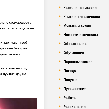
Карты и навигация
Книги и справочники
еально сражаешься с
Музыка и аудио
ром, а твоя задача —
.
Новости и журналы
ни заряжают твоё
Образование
редкие — быстрее
Обучающие
артефактов и
Персонализация
ет, влияй на ход
Погода
ои лучшие друзья
Покупки
Путешествия
Работа
Развлечения