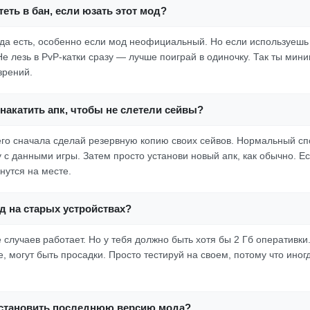
еть в бан, если юзать этот мод?
гда есть, особенно если мод неофициальный. Но если используешь 
Не лезь в PvP-катки сразу — лучше поиграй в одиночку. Так ты мин
зрений.
накатить апк, чтобы не слетели сейвы?
его сначала сделай резервную копию своих сейвов. Нормальный с
у с данными игры. Затем просто установи новый апк, как обычно. Е
нутся на месте.
д на старых устройствах?
 случаев работает. Но у тебя должно быть хотя бы 2 Гб оперативки
, могут быть просадки. Просто тестируй на своем, потому что иног
 установить последнюю версию мода?