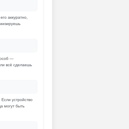
его аккуратно,
имизируешь
пособ —
сли всё сделаешь
. Если устройство
да могут быть