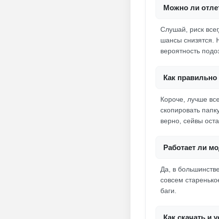
Можно ли отлет
Слушай, риск все
шансы снизятся. 
вероятность подо
Как правильно 
Короче, лучше вс
скопировать папк
верно, сейвы оста
Работает ли мо
Да, в большинстве
совсем старенькое
баги.
Как скачать и