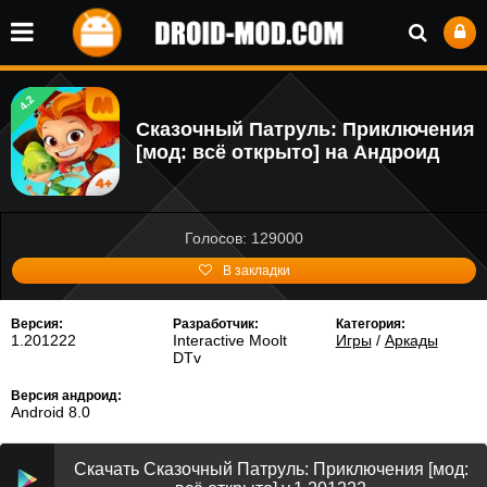
4.2
Сказочный Патруль: Приключения
[мод: всё открыто] на Андроид
Голосов: 129000
В закладки
Версия:
Разработчик:
Категория:
1.201222
Interactive Moolt
Игры
/
Аркады
DTv
Версия андроид:
Android 8.0
Скачать Сказочный Патруль: Приключения [мод: