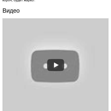
короч, будет жарко!
Видео