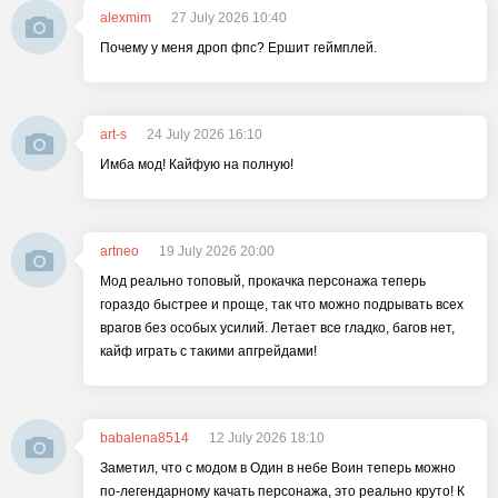
alexmim
27 July 2026 10:40
Почему у меня дроп фпс? Ершит геймплей.
art-s
24 July 2026 16:10
Имба мод! Кайфую на полную!
artneo
19 July 2026 20:00
Мод реально топовый, прокачка персонажа теперь
гораздо быстрее и проще, так что можно подрывать всех
врагов без особых усилий. Летает все гладко, багов нет,
кайф играть с такими апгрейдами!
babalena8514
12 July 2026 18:10
Заметил, что с модом в Один в небе Воин теперь можно
по-легендарному качать персонажа, это реально круто! К