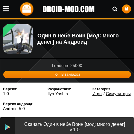
Один в небе Воин [мод: много
денег] на Андроид
Голосов: 25000
В закладки
Версия:
Разработчик:
Категория:
1.0
Ilya Yashin
Игры
/
Симуляторы
Версия андроид:
Android 5.0
Скачать Один в небе Воин [мод: много денег]
v.1.0