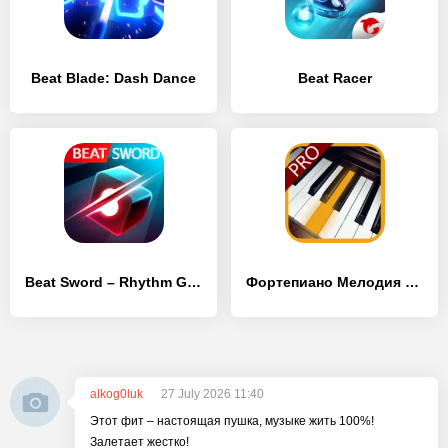
Beat Blade: Dash Dance
Beat Racer
Beat Sword – Rhythm Game
Фортепиано Мелодия Pro
alkog0luk
27 July 2026 11:40
Этот фит – настоящая пушка, музыке жить 100%!
Залетает жестко!