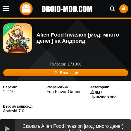
4.2
Alien Food Invasion [мод: много
денег] на Андроид
Голосов: 171000
В закладки
Версия:
Разработчик:
Категория:
1.2.10
Fun Flavor Games
Игры
/
Приключения
Версия андроид:
Android 7.0
Скачать Alien Food Invasion [мод: много денег]