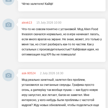
Чётко залетело! Кайф!
alexk13
15 July 2026 10:00
Что-то не совсем понятно с установкой. Мод Alien Food
Invasion скачался нормально, но в игре начинает лагать,
если много врагов на экране. Не знаю, может, это только у
меня так, но стоит разбирать как-то по частям. Как у
остальных с производительностью? Кайфовая идея, но
оптимизация под KPI бы не помешала!
ask-90524
2 July 2026 16:30
Мод реально зачетный, залетел без проблем,
установился за считанные секунды. Графика просто
огонь, а gameplay так вообще пушка — как будто новую
игру запустил, все летает, багов не заметил. Мне
интересно, у кого-нибудь были проблемы с частотой
кадров? Жду новых обновлений, чтобы поделиться еще