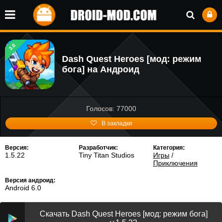
3.0
Dash Quest Heroes [мод: режим
бога] на Андроид
Голосов: 77000
В закладки
Версия:
Разработчик:
Категория:
1.5.22
Tiny Titan Studios
Игры
/
Приключения
Версия андроид:
Android 6.0
Скачать Dash Quest Heroes [мод: режим бога]