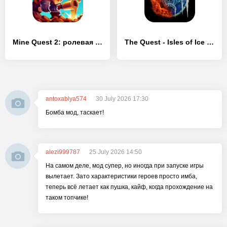
Mine Quest 2: ролевая игра
The Quest - Isles of Ice & Fire
antoxablya574
30 July 2026 17:30
Бомба мод, таскает!
alezi999787
25 July 2026 14:50
На самом деле, мод супер, но иногда при запуске игры
вылетает. Зато характеристики героев просто имба,
теперь всё летает как пушка, кайф, когда прохождение на
таком топчике!