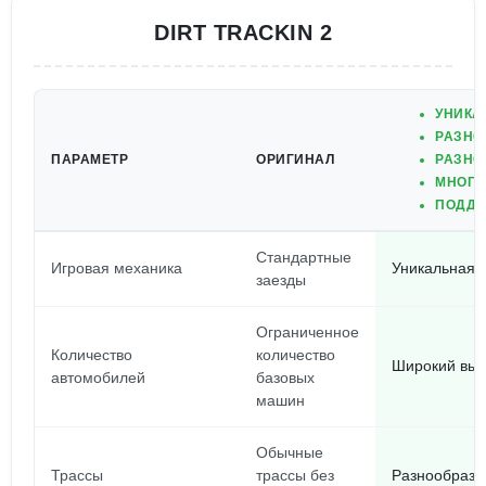
DIRT TRACKIN 2
УНИКА
РАЗНО
ПАРАМЕТР
ОРИГИНАЛ
РАЗНО
МНОГО
ПОДДЕ
Стандартные
Игровая механика
Уникальная 
заезды
Ограниченное
Количество
количество
Широкий выб
автомобилей
базовых
машин
Обычные
Трассы
трассы без
Разнообразн