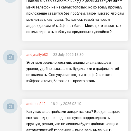
Почему в Sleep as Android иногда с долгими запусками? У
меня телефон не из самых топовых, но ко всему прочему
приложение ставится без проблем, такое чувство, что сам
мод летает, как пушка. Пользуюсь темой на новом
андроиде, самый кайф - нет багов. Может, кто шарит, как
оптимизировать работу на средненьких девайсах?
andynattyb82
22 July 2026 13:30
Этот мод реально жесткий, анализ сна на высшем
уровне, удобно выставлять будильники и графики, чтоб
не залипать. Сон улучшается, а интерфейс летает,
кайфовая тема, багов нет – просто огонь.
andreas242
18 July 2026 02:10
Как у вас с настройками алгоритма сна? Вроде настроил
все как надо, но иногда сон нужно корректировать
вручную, решил, что не лишним будет добавить опцию
автоматической коррекции – имба ведь была бы! В