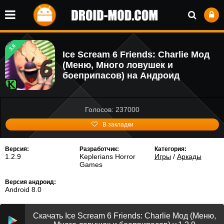
3.6
Ice Scream 6 Friends: Charlie Мод
(Меню, Много ловушек и
боеприпасов) на Андроид
Голосов: 237000
В закладки
Версия:
Разработчик:
Категория:
1.2.9
Keplerians Horror
Игры
/
Аркады
Games
Версия андроид:
Android 8.0
Скачать Ice Scream 6 Friends: Charlie Мод (Меню,