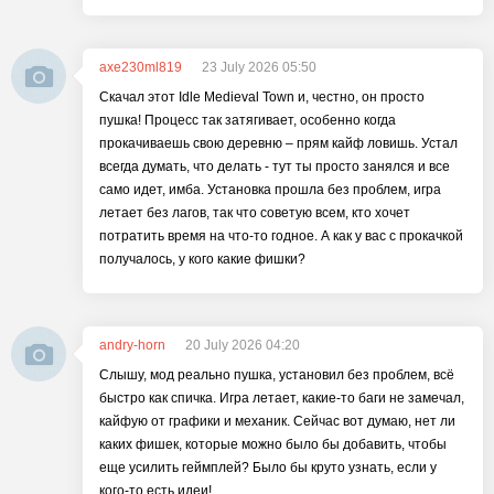
axe230ml819
23 July 2026 05:50
Скачал этот Idle Medieval Town и, честно, он просто
пушка! Процесс так затягивает, особенно когда
прокачиваешь свою деревню – прям кайф ловишь. Устал
всегда думать, что делать - тут ты просто занялся и все
само идет, имба. Установка прошла без проблем, игра
летает без лагов, так что советую всем, кто хочет
потратить время на что-то годное. А как у вас с прокачкой
получалось, у кого какие фишки?
andry-horn
20 July 2026 04:20
Слышу, мод реально пушка, установил без проблем, всё
быстро как спичка. Игра летает, какие-то баги не замечал,
кайфую от графики и механик. Сейчас вот думаю, нет ли
каких фишек, которые можно было бы добавить, чтобы
еще усилить геймплей? Было бы круто узнать, если у
кого-то есть идеи!