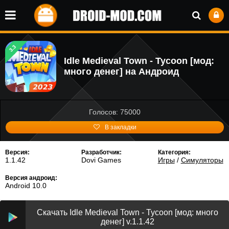
3.3
Idle Medieval Town - Tycoon [мод:
много денег] на Андроид
Голосов: 75000
В закладки
Версия:
Разработчик:
Категория:
1.1.42
Dovi Games
Игры
/
Симуляторы
Версия андроид:
Android 10.0
Скачать Idle Medieval Town - Tycoon [мод: много
денег] v.1.1.42