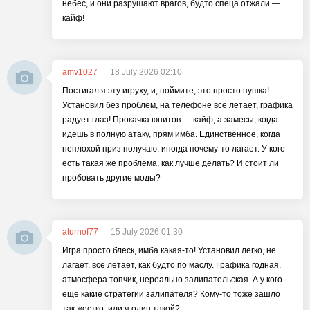
небес, и они разрушают врагов, будто спеца отжали —
кайф!
amv1027
18 July 2026 02:10
Постигал я эту игруху, и, поймите, это просто пушка!
Установил без проблем, на телефоне всё летает, графика
радует глаз! Прокачка юнитов — кайф, а замесы, когда
идёшь в полную атаку, прям имба. Единственное, когда
неплохой приз получаю, иногда почему-то лагает. У кого
есть такая же проблема, как лучше делать? И стоит ли
пробовать другие моды?
aturnof77
15 July 2026 01:30
Игра просто блеск, имба какая-то! Установил легко, не
лагает, все летает, как будто по маслу. Графика годная,
атмосфера топчик, нереально залипательская. А у кого
еще какие стратегии залипателя? Кому-то тоже зашло
так жестко, или я один такой?