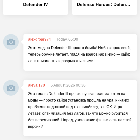
Defender IV
Defense Heroes: Defender War Tower Defense
alexgrbar974
Today, 05:00
Этот мод на Defender III просто бомба! Имба с прокачкой,
теперь оружие летает, глядя на врагов как в кино — кайф
ловить моменты и разрывать с ними!
aleval170
6 August 2026 00:30
Эта тема с Defender III просто пушканская, залетел на
моды — просто кайф! Установка прошла на ура, никаких
проблем с подгонкой под твою мобилку, все OK. Игра
летает, оптимизация без лагов, так что можно рубиться
без переживаний. Народ, у кого какие фишки есть на этой
версии?