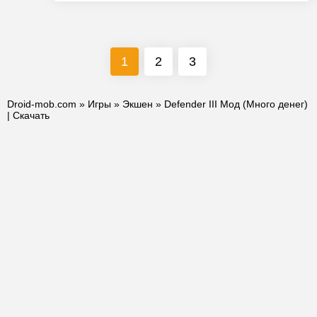
1
2
3
Droid-mob.com
»
Игры
»
Экшен
» Defender III Мод (Много денег)
| Скачать