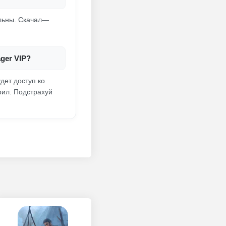
ильны. Скачал—
ger VIP?
удет доступ ко
рил. Подстрахуй