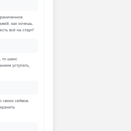
ограниченное
ажей, как хочешь.
сть всё на старт!
, то шанс
анием уступать,
ю своих сейвов.
охранить