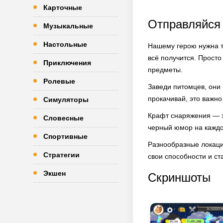
Карточные
Отправляйся 
Музыкальные
Настольные
Нашему герою нужна тв
всё получится. Просто
Приключения
предметы.
Ролевые
Заведи питомцев, они 
прокачивай, это важно
Симуляторы
Крафт снаряжения — э
Словесные
черный юмор на каждом
Спортивные
Разнообразные локаци
Стратегии
свои способности и с
Экшен
Скриншоты