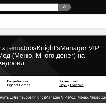
ExtremeJobsKnight'sManager VIP
Мод (Меню, Много денег) на
Андроид
Разработчик:
Категория:
Bigshot Games
Игры
/
Ролевые
ачать ExtremeJobsKnight'sManager VIP Мод (Меню, Много ден