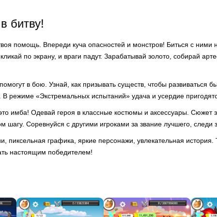
в битву!
оя помощь. Впереди куча опасностей и монстров! Биться с ними н
 кликай по экрану, и враги падут. Зарабатывай золото, собирай ар
помогут в бою. Узнай, как призывать существ, чтобы развиваться б
. В режиме «Экстремальных испытаний» удача и усердие пригодятс
то имба! Одевай героя в классные костюмы и аксессуары. Сюжет з
 шагу. Соревнуйся с другими игроками за звание лучшего, следи 
и, пиксельная графика, яркие персонажи, увлекательная история.
тать настоящим победителем!