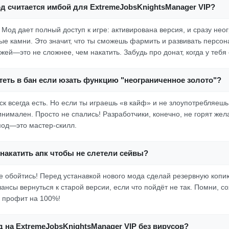
д считается имбой для ExtremeJobsKnightsManager VIP?
! Мод дает полный доступ к игре: активирована версия, и сразу не
ые камни. Это значит, что ты сможешь фармить и развивать персон
ей—это не сложнее, чем накатить. Забудь про донат, когда у тебя е
теть в бан если юзать функцию "неограниченное золото"?
ск всегда есть. Но если ты играешь «в кайф» и не злоупотребляешь
нимален. Просто не спались! Разработчики, конечно, не горят жел
мод—это мастер-скилл.
накатить апк чтобы не слетели сейвы?
не обойтись! Перед устанавкой нового мода сделай резервную копи
шансы вернуться к старой версии, если что пойдёт не так. Помни, с
профит на 100%!
д на ExtremeJobsKnightsManager VIP без вирусов?