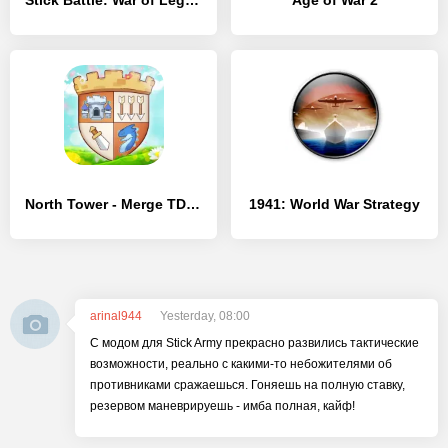
Stick Battle: War of Legions
Age of War 2
North Tower - Merge TD Defense
1941: World War Strategy
arinal944
Yesterday, 08:00
С модом для Stick Army прекрасно развились тактические
возможности, реально с какими-то небожителями об
противниками сражаешься. Гоняешь на полную ставку,
резервом маневрируешь - имба полная, кайф!