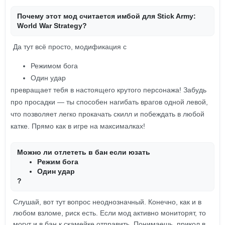
Почему этот мод считается имбой для Stick Army:
World War Strategy?
Да тут всё просто, модификация с
Режимом бога
Один удар
превращает тебя в настоящего крутого персонажа! Забудь
про просадки — ты способен нагибать врагов одной левой,
что позволяет легко прокачать скилл и побеждать в любой
катке. Прямо как в игре на максималках!
Можно ли отлететь в бан если юзать
Режим бога
Один удар
?
Слушай, вот тут вопрос неоднозначный. Конечно, как и в
любом взломе, риск есть. Если мод активно мониторят, то
могут и в бан к скамейке отправить. Понимаешь, прикол в