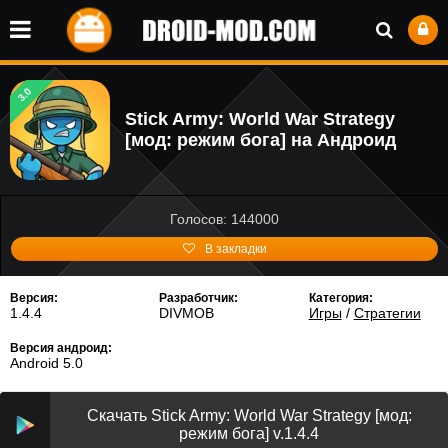
3.0
Stick Army: World War Strategy
[мод: режим бога] на Андроид
Голосов: 144000
В закладки
Версия:
Разработчик:
Категория:
1.4.4
DIVMOB
Игры
/
Стратегии
Версия андроид:
Android 5.0
Скачать Stick Army: World War Strategy [мод:
режим бога] v.1.4.4