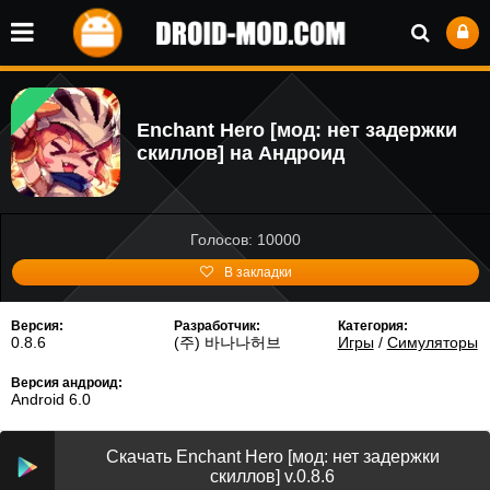
Enchant Hero [мод: нет задержки
скиллов] на Андроид
Голосов: 10000
В закладки
Версия:
Разработчик:
Категория:
0.8.6
(주) 바나나허브
Игры
/
Симуляторы
Версия андроид:
Android 6.0
Скачать Enchant Hero [мод: нет задержки
скиллов] v.0.8.6