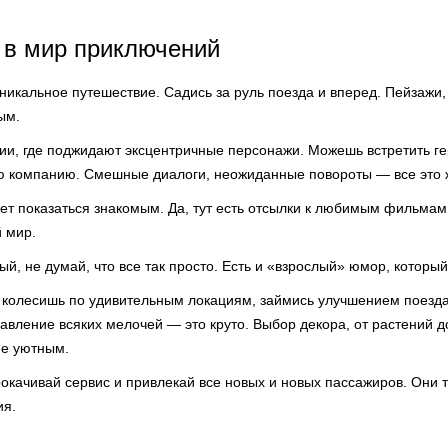
 в мир приключений
никальное путешествие. Садись за руль поезда и вперед. Пейзажи,
ым.
ии, где поджидают эксцентричные персонажи. Можешь встретить ге
ю компанию. Смешные диалоги, неожиданные повороты — все это ж
жет показаться знакомым. Да, тут есть отсылки к любимым фильмам 
й мир.
ый, не думай, что все так просто. Есть и «взрослый» юмор, который
ы колесишь по удивительным локациям, займись улучшением поезда
авление всяких мелочей — это круто. Выбор декора, от растений д
ее уютным.
качивай сервис и привлекай все новых и новых пассажиров. Они т
ия.