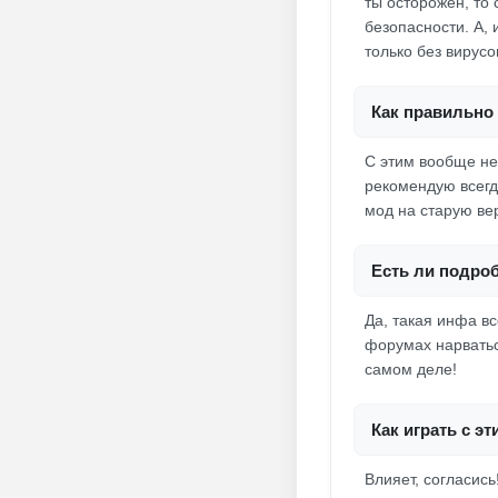
ты осторожен, то
безопасности. А,
только без вирусо
Как правильно 
С этим вообще не
рекомендую всегд
мод на старую вер
Есть ли подроб
Да, такая инфа вс
форумах нарватьс
самом деле!
Как играть с э
Влияет, согласис