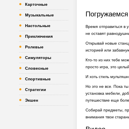
Карточные
Погружаемся
Музыкальные
Настольные
Время отправиться в у
не оставят равнодушн
Приключения
Открывай новые станц
Ролевые
историей или забавну
Симуляторы
Кто-то из них тебе мо
просто игра, это целы
Словесные
И хоть стиль мультяшн
Спортивные
Но это не все. Пока т
Стратегии
установка мебели, доб
Экшен
путешествие еще бол
Собирай предметы, про
внимания твои старан