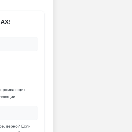
АХ!
 сдерживающих
локации.
кое, верно? Если