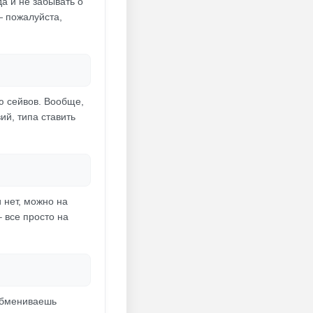
а и не забывать о
— пожалуйста,
ю сейвов. Вообще,
ий, типа ставить
 нет, можно на
 все просто на
 обмениваешь