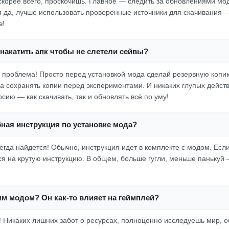
 скорее всего, проскочишь. Главное — следить за обновлениями мод
 и да, лучше использовать проверенные источники для скачивания 
в!
накатить апк чтобы не слетели сейвы?
 проблема! Просто перед установкой мода сделай резервную копи
а сохранять копии перед экспериментами. И никаких глупых действ
сию — как скачивать, так и обновлять всё по уму!
ная инструкция по установке мода?
егда найдется! Обычно, инструкция идет в комплекте с модом. Если
я на крутую инструкцию. В общем, больше гугли, меньше панькуй –
тим модом? Он как-то влияет на геймплей?
ь! Никаких лишних забот о ресурсах, полноценно исследуешь мир,