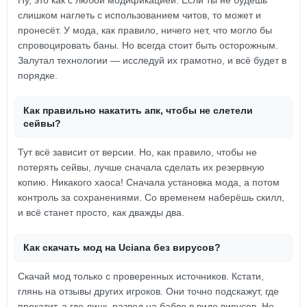
Ну, это как с любой модификацией. Если ты не будешь
слишком наглеть с использованием читов, то может и
пронесёт. У мода, как правило, ничего нет, что могло бы
спровоцировать баны. Но всегда стоит быть осторожным.
Залутал технологии — исследуй их грамотно, и всё будет в
порядке.
Как правильно накатить апк, чтобы не слетели
сейвы?
Тут всё зависит от версии. Но, как правило, чтобы не
потерять сейвы, лучше сначала сделать их резервную
копию. Никакого хаоса! Сначала установка мода, а потом
контроль за сохранениями. Со временем наберёшь скилл,
и всё станет просто, как дважды два.
Как скачать мод на Uciana без вирусов?
Скачай мод только с проверенных источников. Кстати,
глянь на отзывы других игроков. Они точно подскажут, где
прокатит, а где лишь развод на бабло в виде вирусов. Не