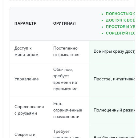
ПОЛНОСТЬЮ О
ДОСТУП К ВСЕ
ПАРАМЕТР
ОРИГИНАЛ
ПРОСТОЕ И УВ
СОРЕВНУЙТЕСЬ
Доступ к
Постепенно
Все игры сразу досту
мини-играм
открываются
Обычное,
требует
Управление
Простое, интуитивно
времени на
привыкание
Есть
Соревнования
ограниченные
Полноценный режим 
с друзьями
возможности
Требует
Секреты и
времени для
Все бонусы доступны