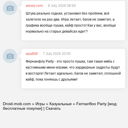
alexej-com
8 July 2026 08:50
Штука реально годная, установил без проблем, всё
залетело на раз-два. Игра летает, багов не заметил, а
графика вообще пушка, кайф просто! Как у вас, вообще
нормально на старых девайсах идет?
apa868
7 July 2026 20:50
Фернанфлу Party - это просто пушка, там такая имба с
кастомными мини-играми, что хардкорные задроты будут
в восторге! Летает идеально, багов не заметил, сплошной
кайф, пока гоняешь с друзьями!
Droid-mob.com
»
Игры
»
Казуальные
» Fernanfloo Party [мод:
бесплатные покупки] | Скачать