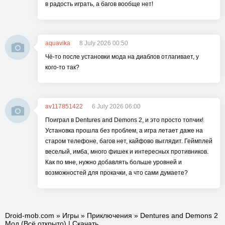
в радость играть, а багов вообще нет!
aquavika
8 July 2026 00:50
Чё-то после установки мода на диаблов отлагивает, у
кого-то так?
av117851422
6 July 2026 06:00
Поиграл в Dentures and Demons 2, и это просто топчик!
Установка прошла без проблем, а игра летает даже на
старом телефоне, багов нет, кайфово выглядит. Геймплей
веселый, имба, много фишек и интересных противников.
Как по мне, нужно добавлять больше уровней и
возможностей для прокачки, а что сами думаете?
Droid-mob.com
»
Игры
»
Приключения
» Dentures and Demons 2
Мод (Всё открыто) | Скачать