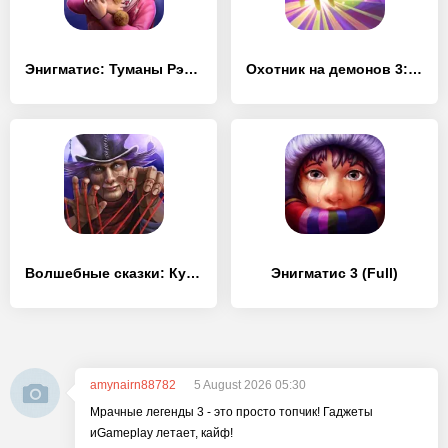
Энигматис: Туманы Рэйвенвуда (Full)
Охотник на демонов 3: Разоблачение (Full)
Волшебные сказки: Кукольный Вор (Full)
Энигматис 3 (Full)
amynairn88782
5 August 2026 05:30
Мрачные легенды 3 - это просто топчик! Гаджеты
иGameplay летает, кайф!