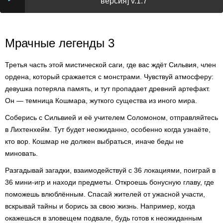
версия] v.1.7
Мрачные легенды 3
Третья часть этой мистической саги, где вас ждёт Сильвия, член
ордена, который сражается с монстрами. Чувствуй атмосферу:
девушка потеряла память, и тут пропадает древний артефакт.
Он — темница Кошмара, жуткого существа из иного мира.
Соберись с Сильвией и её учителем Соломоном, отправляйтесь
в Лихтенхейм. Тут будет неожиданно, особенно когда узнаёте,
кто вор. Кошмар не должен выбраться, иначе беды не
миновать.
Разгадывай загадки, взаимодействуй с 36 локациями, поиграй в
36 мини-игр и находи предметы. Откроешь бонусную главу, где
поможешь влюблённым. Спасай жителей от ужасной участи,
вскрывай тайны и борись за свою жизнь. Например, когда
окажешься в зловещем подвале, будь готов к неожиданным